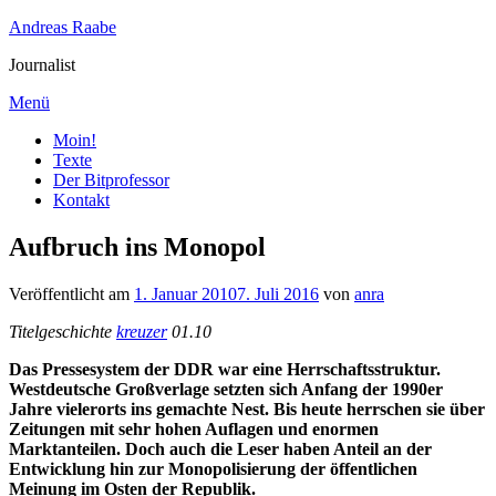
Zum
Andreas Raabe
Inhalt
Journalist
springen
Menü
Moin!
Texte
Der Bitprofessor
Kontakt
Aufbruch ins Monopol
Veröffentlicht am
1. Januar 2010
7. Juli 2016
von
anra
Titelgeschichte
kreuzer
01.10
Das Pressesystem der DDR war eine Herrschaftsstruktur.
Westdeutsche Großverlage setzten sich Anfang der 1990er
Jahre vielerorts ins gemachte Nest. Bis heute herrschen sie über
Zeitungen mit sehr hohen Auflagen und enormen
Marktanteilen. Doch auch die Leser haben Anteil an der
Entwicklung hin zur Monopolisierung der öffentlichen
Meinung im Osten der Republik.