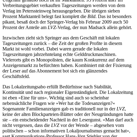
Verbreitungsgebiet verkauften Tageszeitungen werden von dem
Verlag im Peterssteinweg herausgegeben. Die übrigen sieben
Prozent Marktanteil belegt fast komplett die
Bild
. Das ist besonders
pikant, besaß doch der Springer-Verlag bis Februar 2009 auch 50
Prozent der Anteile am
LVZ
-Verlag, der nun Madsack allein gehört.
Inzwischen zieht sich Springer aus dem Geschäft mit lokalen
Tageszeitungen zurück – die Zeit der großen Profite in diesem
Markt ist wohl vorbei. Dabei waren gerade die lokalen
Tageszeitungen jahrzehntelang echte Gelddruckmaschinen.
Vielerorts gibt es Monopolisten, die kaum Konkurrenz auf dem
Anzeigenmarkt zu befürchten haben. Kombiniert mit der Fixierung
der Leser auf das Abonnement bot sich ein glänzendes
Geschäftsfeld.
Das Lokalzeitungsabo erfüllt Bedürfnisse nach Stabilität,
Kontinuität und nach regionaler Eigenständigkeit. Die Lokalzeitung
ist eben »Eine für uns«. Wichtig sind auch so scheinbar
nebensächliche Fragen wie »Wer hat die Todesanzeigen?«
Sogenannte Familienanzeigen gab es traditionell nur in der
LVZ
,
keine der alten Blockparteien-Blätter oder der Neugründungen hatte
sie – ein entscheidender Nachteil in der Lesergunst. »Man darf auch
nicht vergessen, dass die
LVZ
vor der Wende – abgesehen vom
politischen – schon informativen Lokaljournalismus gemacht hat«,
sagt Kommunikations-Professor Hans-Jörg Stiehler von der