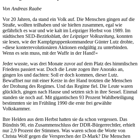
Von Andreas Raabe
Vor 20 Jahren, da stand ein Volk auf. Die Menschen gingen auf die
Straße, wollten teilhaben und sie hielten zusammen, egal wie
gefährlich es war und wie kalt im Leipziger Herbst von 1989. Im
städtischen SED-Bezirksblatt, der
Leipziger Volkszeitung
, konnten
sie lesen, wie der Kampfgruppenkommandeur Günter Lutz drohte,
»diese konterrevolutionären Aktionen endgültig zu unterbinden.
Wenn es sein muss, mit der Waffe in der Hand!«
Jeder wusste, was drei Monate zuvor auf dem Platz des himmlischen
Friedens passiert war. Doch die Leute zogen ihre Anoraks an,
gingen los und dachten: Soll er doch kommen, dieser Lutz.
Bewaffnet nur mit einer Kerze in der Hand trotzten die Menschen
der Drohung des Regimes. Und das Regime fiel. Die Leute waren
glücklich, gingen nach Hause und setzten sich in ihre Sessel. Einmal
standen sie noch auf. Mit gigantischen 93 Prozent Wahlbeteiligung
bestimmten sie im Frühling 1990 die erste frei gewählte
Volkskammer.
Ihre Helden aus dem Herbst hatten sie da schon vergessen. Das
Bündnis 90, ein Zusammenschluss der DDR-Bürgerrechtler, erhielt
nur 2,9 Prozent der Stimmen. Was waren schon die Worte von
Christa Wolf gegen die Versprechen der D-Mark? Die Menschen