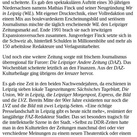
und scheiterte. Es gab den spektakulären Auftritt eines 30-jährigen
Niedersachsen namens Mathias Finck und seiner Neugründung
Wir
in Leipzig
(
WiL
). Mit eigener Drucktechnik, einer Vollredaktion und
einem Mix aus boulevardeskem Erscheinungsbild und seriösem
Journalismus mischte die täglich erscheinende
WiL
den Leipziger
Zeitungsmarkt auf. Ende 1991 brach sie nach irrwitzigen
Expansionsversuchen zusammen. Jungverleger Finck setzte sich in
die Schweiz ab, hinterließ Schulden in Millionenhöhe und mehr als
150 arbeitslose Redakteure und Verlagsmitarbeiter.
Und noch eine weitere Zeitung sorgte mit frischem Journalismus
überregional für Furore:
Die Leipziger Andere Zeitung
(
DAZ
). Das
Wochenblatt scheiterte letztlich an den Finanzen. Aus der
DAZ
-
Kulturbeilage ging übrigens der
kreuzer
hervor.
Es gab eine Zeit in den beiden Nachwendejahren, da erschienen in
Leipzig sieben lokale Tageszeitungen:
Sächsisches Tageblatt
,
Die
Union
,
Wir in Leipzig
, die
Leipziger Morgenpost
,
Express
, die
Bild
und die
LVZ
. Bereits Mitte der 90er Jahre existierten nur noch die
LVZ
und die
Bild
mit zwei Leipzig-Seiten. »Eine richtige
Presselandschaft in Leipzig gibt es heute nicht mehr«, resümiert der
langjährige
FAZ
-Redakteur Stadler. Das sei besonders tragisch für
die intellektuelle Szene in der Stadt. »Selbst zu DDR-Zeiten hatte
man in den Kulturteilen der Zeitungen manchmal drei oder vier
verschiedene Meinungen zu einem neuen Theaterstück oder einem