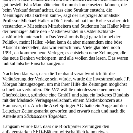
gut bestellt ist. »Man hätte eine Kommission einsetzen können, die
beim Verkauf darauf achtet, dass eine Struktur entsteht, die
Meinungsvielfalt sichern kann«, sagt der Leipziger Journalistik-
Professor Michael Haller. »Die Treuhand hat ihre Rolle so aber nicht
verstanden.« Mit seinen Mitarbeitern und Studenten hat Haller Mitte
der neunziger Jahre den »Medienwandel in Ostdeutschland«
ausführlich untersucht. »Das Versäumnis liegt ganz klar bei der
Politik«, meint Haller. »Man kann da aber niemandem eine böse
Absicht unterstellen, das war einfach naiv. Viele glaubten noch
1991, da kommen neue Verleger, es entstehen neue Zeitungen, die
das neue Denken verkörpern, und alle wollen das lesen. Das waren
radikal falsche Einschätzungen.«
Nachdem klar war, dass die Treuhand verantwortlich für die
Veräußerung der Verlage sein würde, wurde die Investmentbank J.P.
Morgan hinzugezogen, um mit ihrer Hilfe die Zeitungen möglichst
schnell zu verkaufen. Die
LVZ
wählte unterdessen einen neuen
Chefredakteur, gründete eine GmbH und ging ein lockeres Bündnis
mit der Madsack-Verlagsgesellschaft, einem Medienkonzern aus
Hannover, ein. Auch die Axel Springer AG hatte ein Auge auf den
Leipziger Zeitungsmarkt geworfen und erwarb nach und nach die
Anteile am
Sächsischen Tageblatt
.
Langsam wurde klar, dass die Blockpartei-Zeitungen den
auflagenstarken SED-Blättern wirtschaftlich kaum etwas