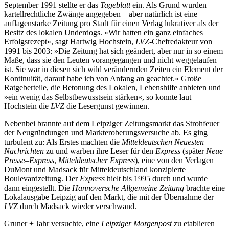
September 1991 stellte er das
Tageblatt
ein. Als Grund wurden
kartellrechtliche Zwänge angegeben – aber natürlich ist eine
auflagenstarke Zeitung pro Stadt für einen Verlag lukrativer als der
Besitz des lokalen Underdogs. »Wir hatten ein ganz einfaches
Erfolgsrezept«, sagt Hartwig Hochstein,
LVZ
-Chefredakteur von
1991 bis 2003: »Die Zeitung hat sich geändert, aber nur in so einem
Maße, dass sie den Leuten vorangegangen und nicht weggelaufen
ist. Sie war in diesen sich wild verändernden Zeiten ein Element der
Kontinuität, darauf habe ich von Anfang an geachtet.« Große
Ratgeberteile, die Betonung des Lokalen, Lebenshilfe anbieten und
»ein wenig das Selbstbewusstsein stärken«, so konnte laut
Hochstein die
LVZ
die Lesergunst gewinnen.
Nebenbei brannte auf dem Leipziger Zeitungsmarkt das Strohfeuer
der Neugründungen und Markteroberungsversuche ab. Es ging
turbulent zu: Als Erstes machten die
Mitteldeutschen Neuesten
Nachrichten
zu und warben ihre Leser für den
Express
(später
Neue
Presse–Express
,
Mitteldeutscher Express
), eine von den Verlagen
DuMont und Madsack für Mitteldeutschland konzipierte
Boulevardzeitung. Der
Express
hielt bis 1995 durch und wurde
dann eingestellt. Die
Hannoversche Allgemeine Zeitung
brachte eine
Lokalausgabe Leipzig auf den Markt, die mit der Übernahme der
LVZ
durch Madsack wieder verschwand.
Gruner + Jahr versuchte, eine
Leipziger Morgenpost
zu etablieren