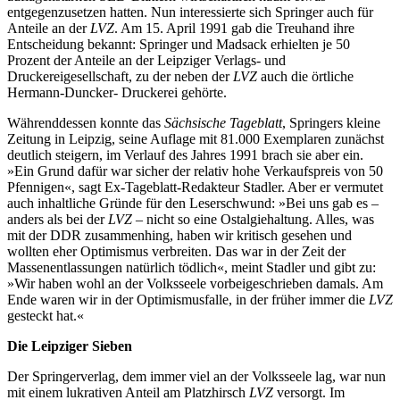
entgegenzusetzen hatten. Nun interessierte sich Springer auch für
Anteile an der
LVZ
. Am 15. April 1991 gab die Treuhand ihre
Entscheidung bekannt: Springer und Madsack erhielten je 50
Prozent der Anteile an der Leipziger Verlags- und
Druckereigesellschaft, zu der neben der
LVZ
auch die örtliche
Hermann-Duncker- Druckerei gehörte.
Währenddessen konnte das
Sächsische Tageblatt
, Springers kleine
Zeitung in Leipzig, seine Auflage mit 81.000 Exemplaren zunächst
deutlich steigern, im Verlauf des Jahres 1991 brach sie aber ein.
»Ein Grund dafür war sicher der relativ hohe Verkaufspreis von 50
Pfennigen«, sagt Ex-Tageblatt-Redakteur Stadler. Aber er vermutet
auch inhaltliche Gründe für den Leserschwund: »Bei uns gab es –
anders als bei der
LVZ
– nicht so eine Ostalgiehaltung. Alles, was
mit der DDR zusammenhing, haben wir kritisch gesehen und
wollten eher Optimismus verbreiten. Das war in der Zeit der
Massenentlassungen natürlich tödlich«, meint Stadler und gibt zu:
»Wir haben wohl an der Volksseele vorbeigeschrieben damals. Am
Ende waren wir in der Optimismusfalle, in der früher immer die
LVZ
gesteckt hat.«
Die Leipziger Sieben
Der Springerverlag, dem immer viel an der Volksseele lag, war nun
mit einem lukrativen Anteil am Platzhirsch
LVZ
versorgt. Im