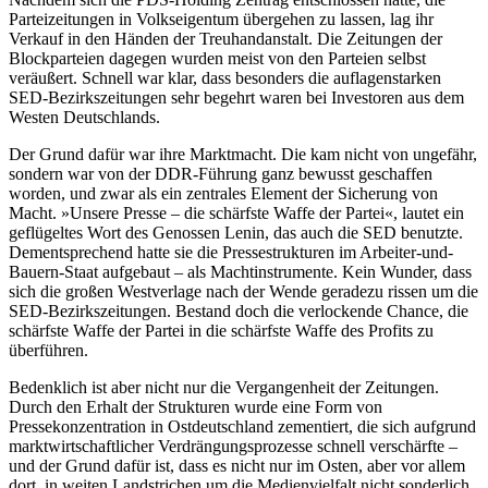
Parteizeitungen in Volkseigentum übergehen zu lassen, lag ihr
Verkauf in den Händen der Treuhandanstalt. Die Zeitungen der
Blockparteien dagegen wurden meist von den Parteien selbst
veräußert. Schnell war klar, dass besonders die auflagenstarken
SED-Bezirkszeitungen sehr begehrt waren bei Investoren aus dem
Westen Deutschlands.
Der Grund dafür war ihre Marktmacht. Die kam nicht von ungefähr,
sondern war von der DDR-Führung ganz bewusst geschaffen
worden, und zwar als ein zentrales Element der Sicherung von
Macht. »Unsere Presse – die schärfste Waffe der Partei«, lautet ein
geflügeltes Wort des Genossen Lenin, das auch die SED benutzte.
Dementsprechend hatte sie die Pressestrukturen im Arbeiter-und-
Bauern-Staat aufgebaut – als Machtinstrumente. Kein Wunder, dass
sich die großen Westverlage nach der Wende geradezu rissen um die
SED-Bezirkszeitungen. Bestand doch die verlockende Chance, die
schärfste Waffe der Partei in die schärfste Waffe des Profits zu
überführen.
Bedenklich ist aber nicht nur die Vergangenheit der Zeitungen.
Durch den Erhalt der Strukturen wurde eine Form von
Pressekonzentration in Ostdeutschland zementiert, die sich aufgrund
marktwirtschaftlicher Verdrängungsprozesse schnell verschärfte –
und der Grund dafür ist, dass es nicht nur im Osten, aber vor allem
dort, in weiten Landstrichen um die Medienvielfalt nicht sonderlich