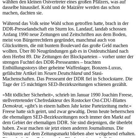
wählten den kleinen Ostvertreter eines großen Pfälzers, was auf
dasselbe hinauslief. Kohl und de Maizière werden das schon
machen, dachten sie.
Während das Volk seine Wahl schon getroffen hatte, brach in der
DDR-Presselandschaft ein Sturm los. Landauf, landab schossen
Anfang 1990 neue Zeitungen und Zeitschriften aus dem Boden,
meist von Bürgerrechtlern gegründet, manchmal auch von
Glücksrittern, die mit buntem Boulevard das große Geld machen
wollten. Über 80 Neugründungen gab es in Ostdeutschland nach
dem Herbst 89. Die Zeitungen der Blockparteien – vorher unter der
strengen Fuchtel des DDR-Presseamtes – brachten
Enthüllungsstorys über geheime Waffenlager, Bonzen-Luxus,
gefälschte Artikel im
Neuen Deutschland
und Stasi-
Machenschaften. Das Presseamt der DDR fiel in Schockstarre. Die
Tage der 15 mächtigen SED-Bezirkszeitungen schienen gezählt.
»Mit tödlicher Sicherheit«, schrieb im Januar 1990 Joachim Freese,
stellvertretender Chefredakteur des Rostocker Ost-CDU-Blattes
Demokrat
, »gibt’s in einem halben Jahr keine Parteizeitung mehr.«
Freese hatte sich geirrt, und zwar gewaltig. Denn heute beherrschen
die ehemaligen SED-Bezirkszeitungen noch immer den Markt auf
dem Gebiet der ehemaligen DDR. Sie sind diejenigen, die überlebt
haben. Zwar machen sie jetzt einen anderen Journalismus. Die
Strukturen auf dem Zeitungsmarkt blieben aber weitgehend erhalten.