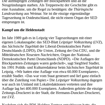
Die aufmüpfigen Zeitungen der Blockparteien und all die
Neugründungen starben. Als Treppenwitz der Geschichte gibt es
eine Ausnahme, um die Regel zu bestätigen: die
Thüringische
Landeszeitung
aus Weimar. Sie ist die einzige eigenständige
Tageszeitung in Ostdeutschland, die nicht einem Organ der SED
entsprungen ist.
Kampf um die Heldenstadt
Im Jahr 1989 gab es in Leipzig vier Tageszeitungen mit einer
eigenen Lokalausgabe: das SED-Blatt
Leipziger Volkszeitung
(
LVZ
),
das
Sächsische Tageblatt
der Liberal-Demokratischen Partei
Deutschlands (LDPD),
Die Union
, Zeitung der Ost-CDU, und die
Mitteldeutschen Neuesten Nachrichten
, Organ der National-
Demokratischen Partei Deutschlands (NDPD). »Die Auflagen der
Blockparteien-Zeitungen waren gedeckelt«, sagt Siegfried Stadler,
bis 1991 Politik- und Kulturredakteur beim
Sächsischen Tageblatt
in
Leipzig. »Wir hatten eine Auflage von etwa 60.000 Exemplaren«,
erzählt Stadler. »Das war vom Staat gesteuert und lief ganz einfach
über die Zuteilung von Papier.« Die
Leipziger Volkszeitung
dagegen
war auch im Umland mit Lokalredaktionen vertreten und ihre
Auflage lag bei 400.000 Exemplaren. Außerdem gehörte die einzige
Zeitungs-Druckerei in der Stadt, die Hermann-Duncker-Druckerei,
zur
LVZ
.
Nachdem sich die PDS-Holding Zentrag entschlossen hatte, die