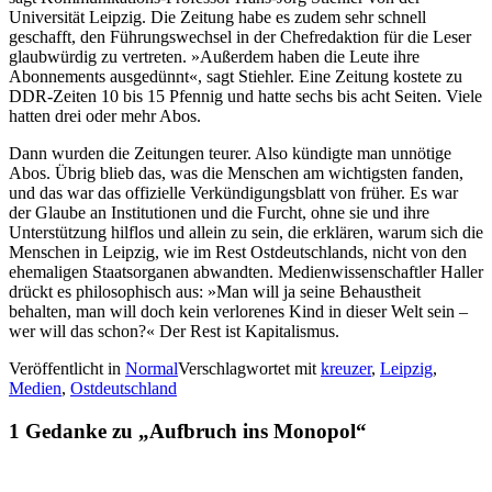
Universität Leipzig. Die Zeitung habe es zudem sehr schnell
geschafft, den Führungswechsel in der Chefredaktion für die Leser
glaubwürdig zu vertreten. »Außerdem haben die Leute ihre
Abonnements ausgedünnt«, sagt Stiehler. Eine Zeitung kostete zu
DDR-Zeiten 10 bis 15 Pfennig und hatte sechs bis acht Seiten. Viele
hatten drei oder mehr Abos.
Dann wurden die Zeitungen teurer. Also kündigte man unnötige
Abos. Übrig blieb das, was die Menschen am wichtigsten fanden,
und das war das offizielle Verkündigungsblatt von früher. Es war
der Glaube an Institutionen und die Furcht, ohne sie und ihre
Unterstützung hilflos und allein zu sein, die erklären, warum sich die
Menschen in Leipzig, wie im Rest Ostdeutschlands, nicht von den
ehemaligen Staatsorganen abwandten. Medienwissenschaftler Haller
drückt es philosophisch aus: »Man will ja seine Behaustheit
behalten, man will doch kein verlorenes Kind in dieser Welt sein –
wer will das schon?« Der Rest ist Kapitalismus.
Veröffentlicht in
Normal
Verschlagwortet mit
kreuzer
,
Leipzig
,
Medien
,
Ostdeutschland
1 Gedanke zu „
Aufbruch ins Monopol
“