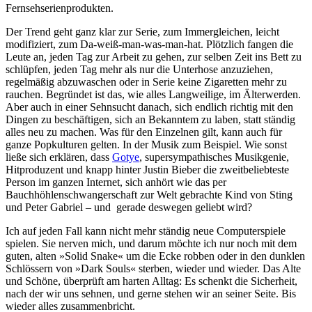
Fernsehserienprodukten.
Der Trend geht ganz klar zur Serie, zum Immergleichen, leicht
modifiziert, zum Da-weiß-man-was-man-hat. Plötzlich fangen die
Leute an, jeden Tag zur Arbeit zu gehen, zur selben Zeit ins Bett zu
schlüpfen, jeden Tag mehr als nur die Unterhose anzuziehen,
regelmäßig abzuwaschen oder in Serie keine Zigaretten mehr zu
rauchen. Begründet ist das, wie alles Langweilige, im Älterwerden.
Aber auch in einer Sehnsucht danach, sich endlich richtig mit den
Dingen zu beschäftigen, sich an Bekanntem zu laben, statt ständig
alles neu zu machen. Was für den Einzelnen gilt, kann auch für
ganze Popkulturen gelten. In der Musik zum Beispiel. Wie sonst
ließe sich erklären, dass
Gotye
, supersympathisches Musikgenie,
Hitproduzent und knapp hinter Justin Bieber die zweitbeliebteste
Person im ganzen Internet, sich anhört wie das per
Bauchhöhlenschwangerschaft zur Welt gebrachte Kind von Sting
und Peter Gabriel – und gerade deswegen geliebt wird?
Ich auf jeden Fall kann nicht mehr ständig neue Computerspiele
spielen. Sie nerven mich, und darum möchte ich nur noch mit dem
guten, alten »Solid Snake« um die Ecke robben oder in den dunklen
Schlössern von »Dark Souls« sterben, wieder und wieder. Das Alte
und Schöne, überprüft am harten Alltag: Es schenkt die Sicherheit,
nach der wir uns sehnen, und gerne stehen wir an seiner Seite. Bis
wieder alles zusammenbricht.